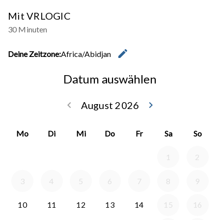
Mit VRLOGIC
30 Minuten
edit
Deine Zeitzone:
Africa/Abidjan
Zeitzone 
Datum auswählen
keyboard_arrow_left
August 2026
keyboard_arrow_right
Zurück Juli 202
Weiter
Mo
Di
Mi
Do
Fr
Sa
So
1
2
3
4
5
6
7
8
9
10
11
12
13
14
15
16