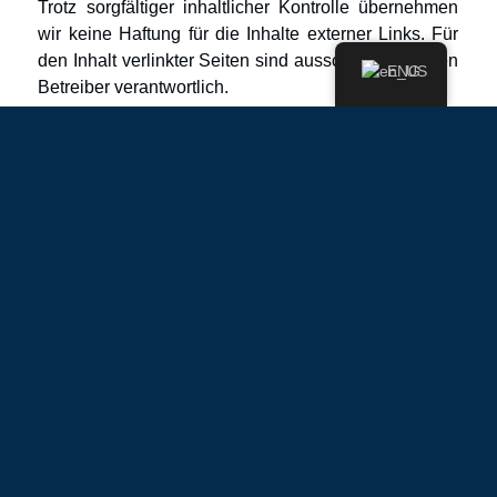
Trotz sorgfältiger inhaltlicher Kontrolle übernehmen
wir keine Haftung für die Inhalte externer Links. Für
den Inhalt verlinkter Seiten sind ausschließlich deren
ENG
Betreiber verantwortlich.
Hinweis
Keine Abmahnung ohne vorherigen schriftlichen
Kontakt! Sollte der Inhalt oder die Aufmachung
unserer Webseiten fremde Rechte Dritter oder
gesetzliche Bestimmungen verletzen, so bitten wir
um eine entsprechende Nachricht ohne Kostennote.
Die Beseitigung einer möglicherweise von diesen
Seiten ausgehenden Schutzrecht-Verletzung durch
Schutzrecht-Inhaber/Innen selbst darf nicht ohne
unsere Zustimmung stattfinden.
Wir garantieren, dass die zu Recht beanstandeten
Passagen unverzüglich entfernt werden, ohne dass