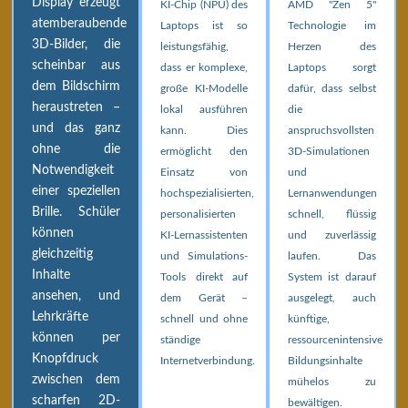
Display erzeugt
KI-Chip (NPU) des
AMD "Zen 5"
atemberaubende
Laptops ist so
Technologie im
3D-Bilder, die
leistungsfähig,
Herzen des
scheinbar aus
dass er komplexe,
Laptops sorgt
dem Bildschirm
große KI-Modelle
dafür, dass selbst
heraustreten –
lokal ausführen
die
und das ganz
kann. Dies
anspruchsvollsten
ohne die
ermöglicht den
3D-Simulationen
Notwendigkeit
Einsatz von
und
einer speziellen
hochspezialisierten,
Lernanwendungen
Brille. Schüler
personalisierten
schnell, flüssig
können
KI-Lernassistenten
und zuverlässig
gleichzeitig
und Simulations-
laufen. Das
Inhalte
Tools direkt auf
System ist darauf
ansehen, und
dem Gerät –
ausgelegt, auch
Lehrkräfte
schnell und ohne
künftige,
können per
ständige
ressourcenintensive
Knopfdruck
Internetverbindung.
Bildungsinhalte
zwischen dem
mühelos zu
scharfen 2D-
bewältigen.