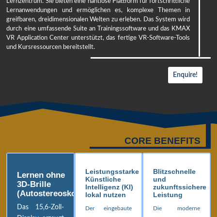
Lernzentrum. Sie bieten eine nahtlose Plattform für fortschrittliche
Lernanwendungen und ermöglichen es, komplexe Themen in
greifbaren, dreidimensionalen Welten zu erleben. Das System wird
durch eine umfassende Suite an Trainingssoftware und das KMAX
VR Application Center unterstützt, das fertige VR-Software-Tools
und Kursressourcen bereitstellt.
Enquire!
CORE BENEFITS
Leistungsstarke
Blitzschnelle
Lernen ohne
Künstliche
und
3D-Brille
Intelligenz (KI)
zukunftssichere
(Autostereoskopisch)
lokal nutzen
Leistung
Das 15,6-Zoll-
Der eingebaute
Die moderne