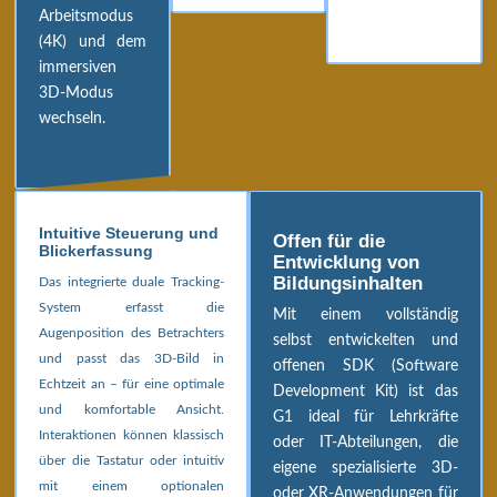
Arbeitsmodus
(4K) und dem
immersiven
3D-Modus
wechseln.
Intuitive Steuerung und
Offen für die
Blickerfassung
Entwicklung von
Bildungsinhalten
Das integrierte duale Tracking-
System erfasst die
Mit einem vollständig
Augenposition des Betrachters
selbst entwickelten und
und passt das 3D-Bild in
offenen SDK (Software
Echtzeit an – für eine optimale
Development Kit) ist das
und komfortable Ansicht.
G1 ideal für Lehrkräfte
Interaktionen können klassisch
oder IT-Abteilungen, die
über die Tastatur oder intuitiv
eigene spezialisierte 3D-
mit einem optionalen
oder XR-Anwendungen für