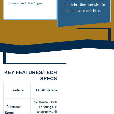
räumlichen Stift erfolgen.
ihre Lehrpläne entwickeln
oder anpassen möchten.
KEY FEATURES/TECH
SPECS
G1 Standard
Feature
G1 AI Version
Version
16 Kerne (Höchste
8 Kerne (Solide
Prozessor-
Leistung für
Leistung für den
anspruchsvolle
Kerne