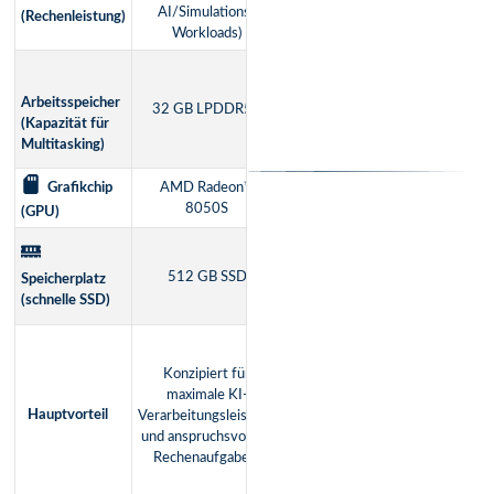
täglichen
AI/Simulations-
(Rechenleistung)
Unterricht)
Workloads)
128 GB DDR5
(Maximale
Arbeitsspeicher
32 GB LPDDR5X
Kapazität für
(Kapazität für
größte
Multitasking)
Anwendungen)
AMD Radeon™
AMD Radeon™
Grafikchip
8050S
8050S
(GPU)
1 TB SSD
(Doppelter
512 GB SSD
Speicherplatz
Standard-
(schnelle SSD)
Speicherplatz)
Konzipiert für
Anwendungen,
Konzipiert für
die extrem viel
maximale KI-
Arbeitsspeicher
Hauptvorteil
Verarbeitungsleistung
benötigen, und
und anspruchsvollste
bietet mehr
Rechenaufgaben.
Standard-
Speicherplatz.