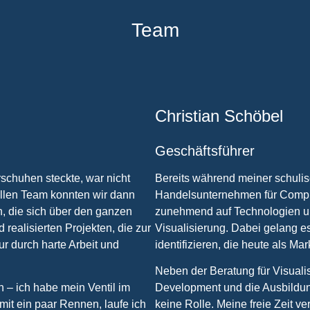
Team
Christian Schöbel
Geschäftsführer
rschuhen steckte, war nicht
Bereits während meiner schuli
llen Team konnten wir dann
Handelsunternehmen für Comput
n, die sich über den ganzen
zunehmend auf Technologien un
ealisierten Projekten, die zur
Visualisierung. Dabei gelang es 
r durch harte Arbeit und
identifizieren, die heute als M
Neben der Beratung für Visuali
h – ich habe mein Ventil im
Development und die Ausbildung
it ein paar Rennen, laufe ich
keine Rolle. Meine freie Zeit v