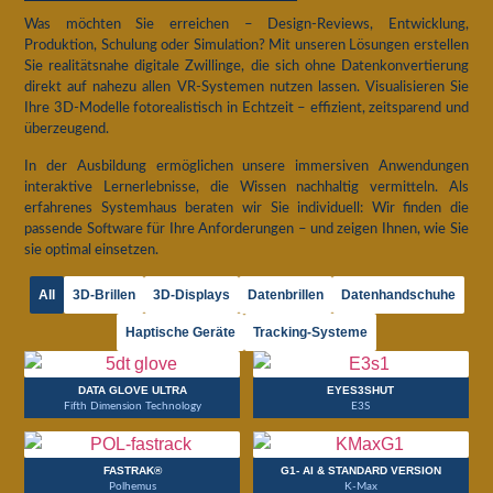
Was möchten Sie erreichen – Design-Reviews, Entwicklung,
Produktion, Schulung oder Simulation? Mit unseren Lösungen erstellen
Sie realitätsnahe digitale Zwillinge, die sich ohne Datenkonvertierung
direkt auf nahezu allen VR-Systemen nutzen lassen. Visualisieren Sie
Ihre 3D-Modelle fotorealistisch in Echtzeit – effizient, zeitsparend und
überzeugend.
In der Ausbildung ermöglichen unsere immersiven Anwendungen
interaktive Lernerlebnisse, die Wissen nachhaltig vermitteln. Als
erfahrenes Systemhaus beraten wir Sie individuell: Wir finden die
passende Software für Ihre Anforderungen – und zeigen Ihnen, wie Sie
sie optimal einsetzen.
All
3D-Brillen
3D-Displays
Datenbrillen
Datenhandschuhe
Haptische Geräte
Tracking-Systeme
DATA GLOVE ULTRA
EYES3SHUT
Fifth Dimension Technology
E3S
FASTRAK®
G1- AI & STANDARD VERSION
Polhemus
K-Max