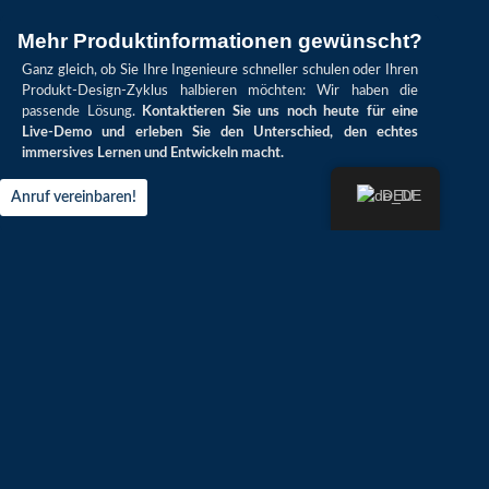
Mehr Produktinformationen gewünscht?
Ganz gleich, ob Sie Ihre Ingenieure schneller schulen oder Ihren
Produkt-Design-Zyklus halbieren möchten: Wir haben die
passende Lösung.
Kontaktieren Sie uns noch heute für eine
Live-Demo und erleben Sie den Unterschied, den echtes
immersives Lernen und Entwickeln macht.
DEU
Anruf vereinbaren!
Am Bauhof 18, 64807 Dieburg, Germany
25+ Jahre Erfahrung in der Entwicklung und
Bereitstellung von VR- und AR-Lösungen. Kompetente
Beratung, maßgeschneiderte Software und
leistungsstarke Hardware aus einer Hand. Innovative
Technologien für eine immersive Zukunft.