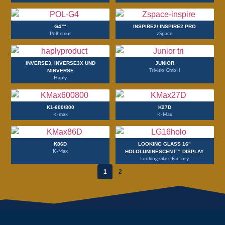
G4™
INSPIRE2/ INSPIRE2 PRO
Polhemus
zSpace
INVERSE3, INVERSE3X UND
JUNIOR
MINVERSE
Trivisio GmbH
Haply
K1-600/800
K27D
K-max
K-Max
K86D
LOOKING GLASS 16"
K-Max
HOLOLUMINESCENT™ DISPLAY
Looking Glass Factory
1
2