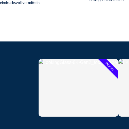
in Gruppen darstellen.
eindrucksvoll vermitteln.
Popular
Lorem
amet,
Lorem ipsum dolor sit amet, consectetur
adipis
adipiscing elit.