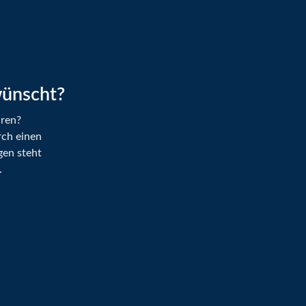
wünscht?
hren?
rch einen
gen steht
.