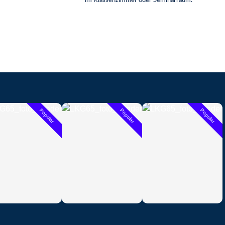
im Klassenzimmer oder Seminarraum.
Popular
Popular
Popular
 ipsum dolor sit
Lorem ipsum dolor sit
Lorem ipsum dolor sit
 consectetur
amet, consectetur
amet, consectetur
cing elit.
adipiscing elit.
adipiscing elit.