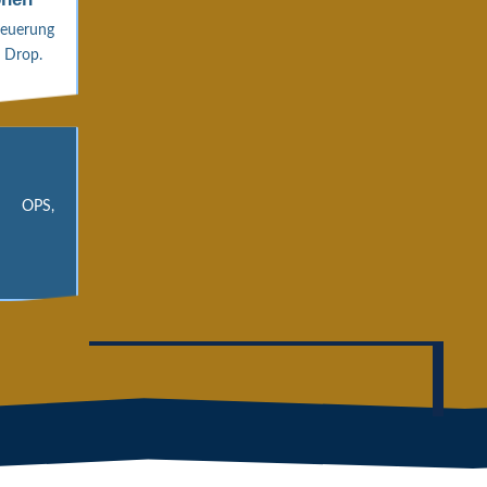
euerung
 Drop.
OPS,