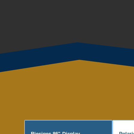
Riesiges 86"-Display
Polari