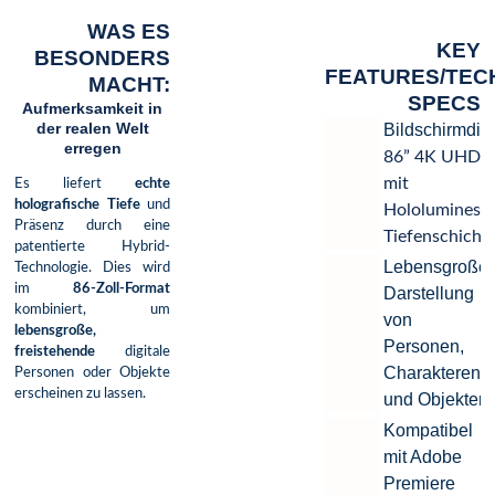
WAS ES
KEY
BESONDERS
FEATURES/TEC
MACHT:
SPECS
Aufmerksamkeit in
der realen Welt
Bildschirmdia
erregen
86” 4K UHD D
mit
Es liefert
echte
holografische Tiefe
und
Hololuminesc
Präsenz durch eine
Tiefenschicht
patentierte Hybrid-
Lebensgroße
Technologie. Dies wird
im
86-Zoll-Format
Darstellung
kombiniert, um
von
lebensgroße,
Personen,
freistehende
digitale
Charakteren
Personen oder Objekte
erscheinen zu lassen.
und Objekten
Kompatibel
mit Adobe
Premiere