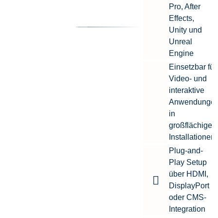
Pro, After
Effects,
Unity und
Unreal
Engine
Einsetzbar für
Video- und
interaktive
Anwendunge
in
großflächigen
Installationen
Plug-and-
Play Setup
über HDMI,
DisplayPort
oder CMS-
Integration