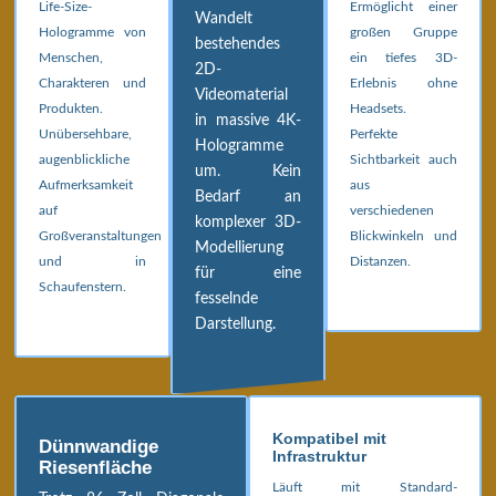
Life-Size-
Ermöglicht einer
Wandelt
Hologramme von
großen Gruppe
bestehendes
Menschen,
ein tiefes 3D-
2D-
Charakteren und
Erlebnis ohne
Videomaterial
Produkten.
Headsets.
in massive 4K-
Unübersehbare,
Perfekte
Hologramme
augenblickliche
Sichtbarkeit auch
um. Kein
Aufmerksamkeit
aus
Bedarf an
auf
verschiedenen
komplexer 3D-
Großveranstaltungen
Blickwinkeln und
Modellierung
und in
Distanzen.
für eine
Schaufenstern.
fesselnde
Darstellung.
Kompatibel mit
Dünnwandige
Infrastruktur
Riesenfläche
Läuft mit Standard-